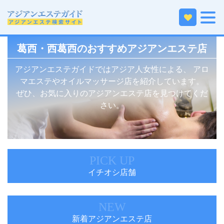
ホーム
関東エリアのアジアンエステ
東京23区のアジアンエステ
葛西・西葛西のアジアンエステ
葛西・西葛西のおすすめアジアンエステ店
アジアンエステガイドではアジア人女性による、
アロ
マエステやオイルマッサージ店を紹介しています。
ぜひ、お気に入りのアジアンエステ店を見つけてくだ
さい。
PICK UP
イチオシ店舗
NEW
新着アジアンエステ店