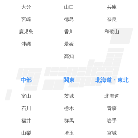
大分
山口
兵庫
宮崎
徳島
奈良
鹿児島
香川
和歌山
沖縄
愛媛
高知
中部
関東
北海道・東北
富山
茨城
北海道
石川
栃木
青森
福井
群馬
岩手
山梨
埼玉
宮城