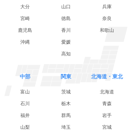
大分
山口
兵庫
宮崎
徳島
奈良
鹿児島
香川
和歌山
沖縄
愛媛
高知
中部
関東
北海道・東北
富山
茨城
北海道
石川
栃木
青森
福井
群馬
岩手
山梨
埼玉
宮城