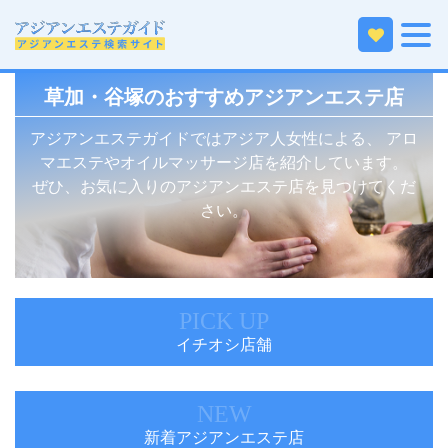
ホーム
関東エリアのアジアンエステ
埼玉のアジアンエステ
草加・谷塚のアジアンエステ
草加・谷塚のおすすめアジアンエステ店
アジアンエステガイドではアジア人女性による、
アロ
マエステやオイルマッサージ店を紹介しています。
ぜひ、お気に入りのアジアンエステ店を見つけてくだ
さい。
PICK UP
イチオシ店舗
NEW
新着アジアンエステ店