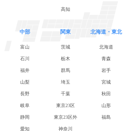
高知
中部
関東
北海道・東北
富山
茨城
北海道
石川
栃木
青森
福井
群馬
岩手
山梨
埼玉
宮城
長野
千葉
秋田
岐阜
東京23区
山形
静岡
東京23区外
福島
愛知
神奈川