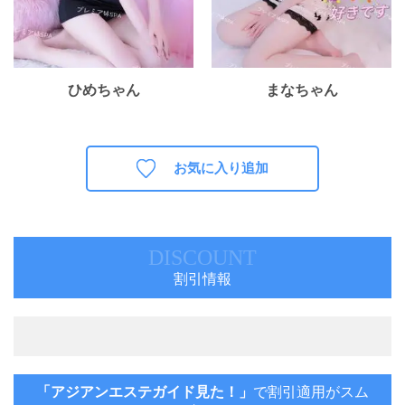
ひめちゃん
まなちゃん
お気に入り追加
DISCOUNT
割引情報
「アジアンエステガイド見た！」
で割引適用がスム