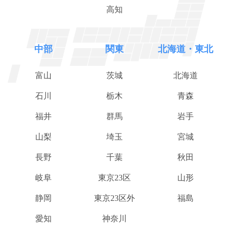
高知
中部
関東
北海道・東北
富山
茨城
北海道
石川
栃木
青森
福井
群馬
岩手
山梨
埼玉
宮城
長野
千葉
秋田
岐阜
東京23区
山形
静岡
東京23区外
福島
愛知
神奈川