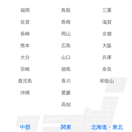
福岡
鳥取
三重
佐賀
島根
滋賀
長崎
岡山
京都
熊本
広島
大阪
大分
山口
兵庫
宮崎
徳島
奈良
鹿児島
香川
和歌山
沖縄
愛媛
高知
中部
関東
北海道・東北