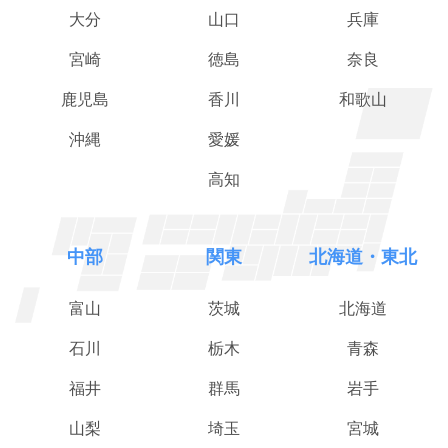
大分
山口
兵庫
宮崎
徳島
奈良
鹿児島
香川
和歌山
沖縄
愛媛
高知
中部
関東
北海道・東北
富山
茨城
北海道
石川
栃木
青森
福井
群馬
岩手
山梨
埼玉
宮城