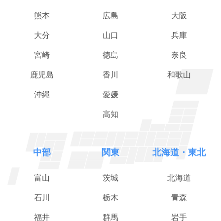
熊本
広島
大阪
大分
山口
兵庫
宮崎
徳島
奈良
鹿児島
香川
和歌山
沖縄
愛媛
高知
中部
関東
北海道・東北
富山
茨城
北海道
石川
栃木
青森
福井
群馬
岩手