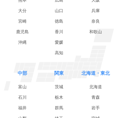
熊本
広島
大阪
大分
山口
兵庫
宮崎
徳島
奈良
鹿児島
香川
和歌山
沖縄
愛媛
高知
中部
関東
北海道・東北
富山
茨城
北海道
石川
栃木
青森
福井
群馬
岩手