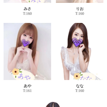
みさ
りお
T:160
T:160
あや
なな
T:161
T:160